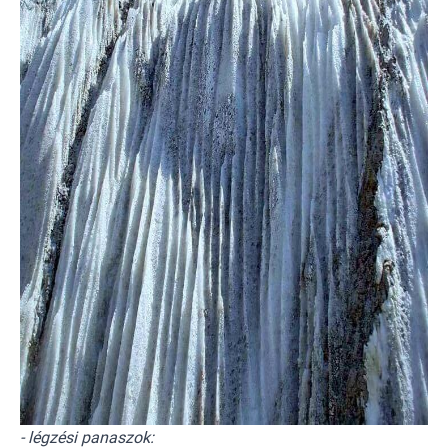
- légzési panaszok: