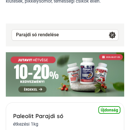
kiütések, pikkelysömör, terhességi csíkok ellen.
Parajdi só rendelése
Újdonság
Paleolit Parajdi só
étkezési 1kg