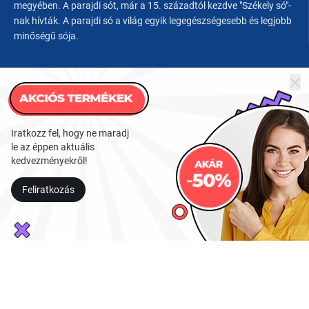
megyében. A parajdi sót, már a 15. századtól kezdve "Székely só"-
nak hívták. A parajdi só a világ egyik legegészségesebb és legjobb
minőségű sója.
Navigáció
Parajdi só
Iratkozz fel, hogy ne maradj
Jótékony hatásai
le az éppen aktuális
kedvezményekről!
Érdekességek a parajdi sóról
Parajdi só rendelése
Feliratkozás
Ahol kapható
Parajdi só termékek megvásárolhatóak budapesti üzleteinkben
vagy online webáruházunkon keresztül.
Budapesti üzletek: