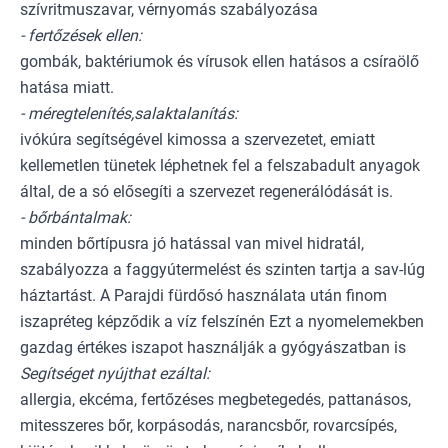
szívritmuszavar, vérnyomás szabályozása
- fertőzések ellen:
gombák, baktériumok és vírusok ellen hatásos a csíraölő
hatása miatt.
- méregtelenítés,salaktalanítás:
ivókúra segítségével kimossa a szervezetet, emiatt
kellemetlen tünetek léphetnek fel a felszabadult anyagok
által, de a só elősegíti a szervezet regenerálódását is.
- bőrbántalmak:
minden bőrtípusra jó hatással van mivel hidratál,
szabályozza a faggyútermelést és szinten tartja a sav-lúg
háztartást. A Parajdi fürdősó használata után finom
iszapréteg képződik a víz felszínén Ezt a nyomelemekben
gazdag értékes iszapot használják a gyógyászatban is
Segítséget nyújthat ezáltal:
allergia, ekcéma, fertőzéses megbetegedés, pattanásos,
mitesszeres bőr, korpásodás, narancsbőr, rovarcsípés,