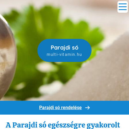
Parajdi só
multi-vitamin.hu
Parajdi só rendelése
A Parajdi só egészségre gyakorolt