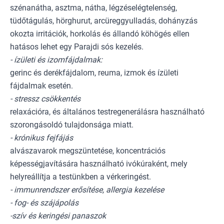
szénanátha, asztma, nátha, légzéselégtelenség,
tüdőtágulás, hörghurut, arcüreggyulladás, dohányzás
okozta irritációk, horkolás és állandó köhögés ellen
hatásos lehet egy Parajdi sós kezelés.
- ízületi és izomfájdalmak:
gerinc és derékfájdalom, reuma, izmok és ízületi
fájdalmak esetén.
- stressz csökkentés
relaxációra, és általános testregenerálásra használható
szorongásoldó tulajdonsága miatt.
- krónikus fejfájás
alvászavarok megszüntetése, koncentrációs
képességjavítására használható ivókúraként, mely
helyreállítja a testünkben a vérkeringést.
- immunrendszer erősítése, allergia kezelése
- fog- és szájápolás
-szív és keringési panaszok